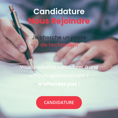
Candidature
Nous Rejoindre
Je cherche un poste
de tec
|
Vous souhaitez candidater à une
offre ou spontanément ?
N’attendez pas !
CANDIDATURE