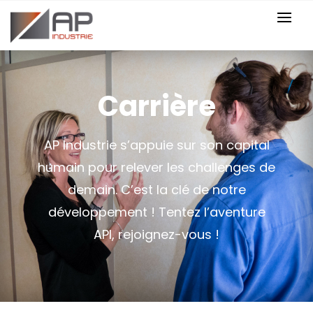
Carrière
AP Industrie s’appuie sur son capital
humain pour relever les challenges de
demain. C’est la clé de notre
développement ! Tentez l’aventure
API, rejoignez-vous !