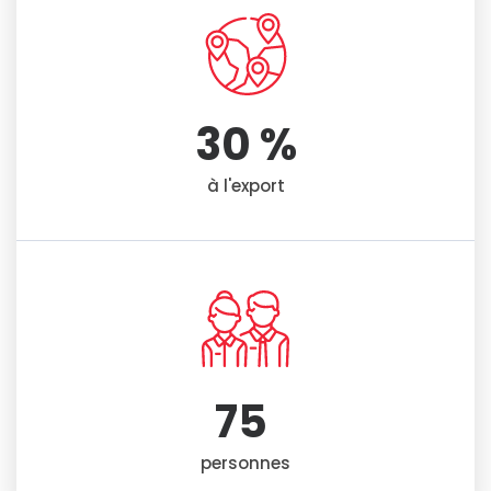
30
 %
à l'export
75
personnes